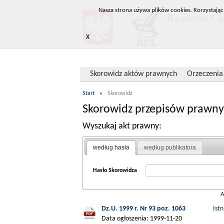
Nasza strona używa plików cookies. Korzystając
Rządowe Cen
X
Skorowidz aktów prawnych
Orzeczenia
Start
»
Skorowidz
Skorowidz przepisów prawny
Wyszukaj akt prawny:
według hasła
według publikatora
Hasło Skorowidza
Dz.U. 1999 r. Nr 93 poz. 1063
Ist
Data ogłoszenia: 1999-11-20