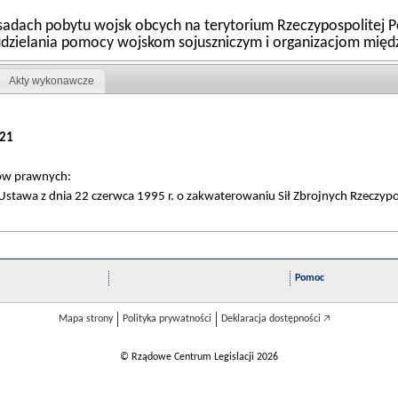
sadach pobytu wojsk obcych na terytorium Rzeczypospolitej Po
h udzielania pomocy wojskom sojuszniczym i organizacjom mi
Akty wykonawcze
21
tów prawnych:
stawa z dnia 22 czerwca 1995 r. o zakwaterowaniu Sił Zbrojnych Rzeczyposp
Pomoc
Mapa strony
Polityka prywatności
Deklaracja dostępności 🡥
© Rządowe Centrum Legislacji 2026