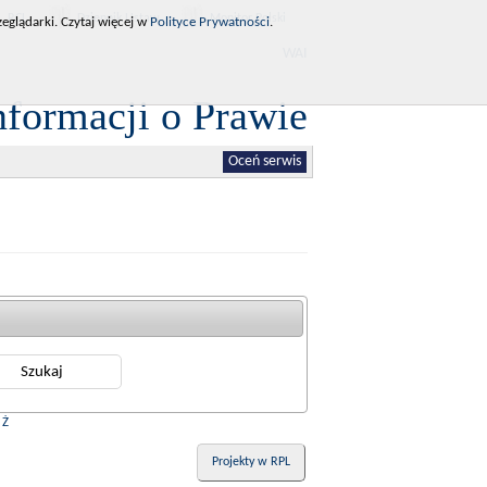
RCL
Dziennik Ustaw
Monitor Polski
eglądarki. Czytaj więcej w
Polityce Prywatności
.
WAI
nformacji o Prawie
Oceń serwis
|
Ż
Projekty w RPL