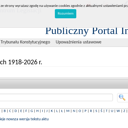
BIP
RPL
 ze strony wyrażasz zgodę na używanie cookies zgodnie z aktualnymi ustawieniami prz
trum Legislacji
Rozumiem
Publiczny Portal I
 Trybunału Konstytucyjnego
Upoważnienia ustawowe
ch 1918-2026 r.
A
|
B
|
C
|
D
|
E
|
F
|
G
|
H
|
I
|
J
|
K
|
L
|
Ł
|
M
|
N
|
O
|
P
|
R
|
S
|
Ś
|
T
|
U
|
W
|
Z
nieje nowsza wersja tekstu aktu