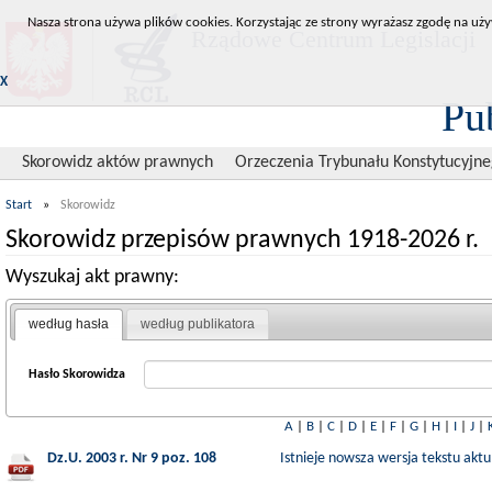
Nasza strona używa plików cookies. Korzystając ze strony wyrażasz zgodę na uży
Rządowe Centrum Legislacji
X
Pu
Skorowidz aktów prawnych
Orzeczenia Trybunału Konstytucyjn
Start
»
Skorowidz
Skorowidz przepisów prawnych 1918-2026 r.
Wyszukaj akt prawny:
według hasła
według publikatora
Hasło Skorowidza
A
|
B
|
C
|
D
|
E
|
F
|
G
|
H
|
I
|
J
|
Dz.U. 2003 r. Nr 9 poz. 108
Istnieje nowsza wersja tekstu aktu