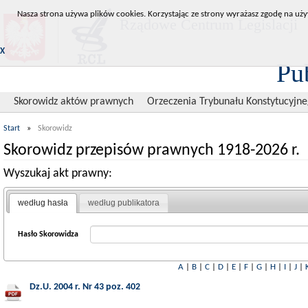
Nasza strona używa plików cookies. Korzystając ze strony wyrażasz zgodę na uży
Rządowe Centrum Legislacji
X
Pu
Skorowidz aktów prawnych
Orzeczenia Trybunału Konstytucyjn
Start
»
Skorowidz
Skorowidz przepisów prawnych 1918-2026 r.
Wyszukaj akt prawny:
według hasła
według publikatora
Hasło Skorowidza
A
|
B
|
C
|
D
|
E
|
F
|
G
|
H
|
I
|
J
|
Dz.U. 2004 r. Nr 43 poz. 402