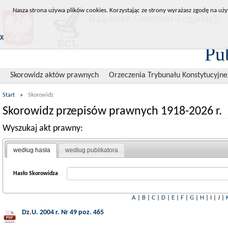
Nasza strona używa plików cookies. Korzystając ze strony wyrażasz zgodę na uży
Rządowe Centrum Legislacji
X
Pu
Skorowidz aktów prawnych
Orzeczenia Trybunału Konstytucyjn
Start
»
Skorowidz
Skorowidz przepisów prawnych 1918-2026 r.
Wyszukaj akt prawny:
według hasła
według publikatora
Hasło Skorowidza
A
|
B
|
C
|
D
|
E
|
F
|
G
|
H
|
I
|
J
|
Dz.U. 2004 r. Nr 49 poz. 465