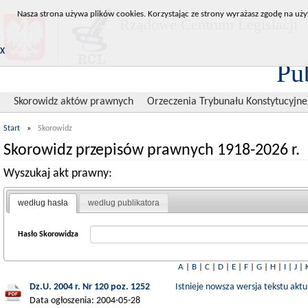
Nasza strona używa plików cookies. Korzystając ze strony wyrażasz zgodę na uży
Rządowe Centrum Legislacji
X
Pu
Skorowidz aktów prawnych
Orzeczenia Trybunału Konstytucyjn
Start
»
Skorowidz
Skorowidz przepisów prawnych 1918-2026 r.
Wyszukaj akt prawny:
według hasła
według publikatora
Hasło Skorowidza
A
|
B
|
C
|
D
|
E
|
F
|
G
|
H
|
I
|
J
|
Dz.U. 2004 r. Nr 120 poz. 1252
Istnieje nowsza wersja tekstu aktu
Data ogłoszenia: 2004-05-28