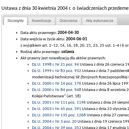
Ustawa z dnia 30 kwietnia 2004 r. o świadczeniach przedeme
Szczegóły
Nowelizacje
Orzeczenia
Akty wykonawcze
Data aktu prawnego:
2004-04-30
Data wejścia w życie aktu:
2004-06-01
z wyjątkiem art. 2–12, 14, 16, 18, 20, 21, 23, 25 ust. 1–4 i 6 o
Rodzaj aktu prawnego:
ustawa
Akt prawny jest nowelizacją dla aktów prawnych:
Dz.U. 1998 r. Nr 21 poz. 94
Ustawa z dnia 26 czerwca 197
Dz.U. 1999 r. Nr 83 poz. 932
Ustawa z dnia 7 październi
modernizacji technicznej Sił Zbrojnych Rzeczypospolitej P
Dz.U. 2000 r. Nr 14 poz. 176
Ustawa z dnia 26 lipca 199
Dz.U. 2000 r. Nr 84 poz. 948
Ustawa z dnia 8 września 20
Koleje Państwowe” (art. 18)
Dz.U. 2001 r. Nr 111 poz. 1196
Ustawa z dnia 24 sierpnia 
Dz.U. 2003 r. Nr 45 poz. 391
Ustawa z dnia 23 stycznia
Dz.U. 2003 r. Nr 135 poz. 1268
Ustawa z dnia 27 czerwca 
Dz.U. 2004 r. Nr 3 poz. 20
Ustawa z dnia 19 czerwca 1997
Dz.U. 2004 r. Nr 39 poz. 353
Ustawa z dnia 17 grudnia 1