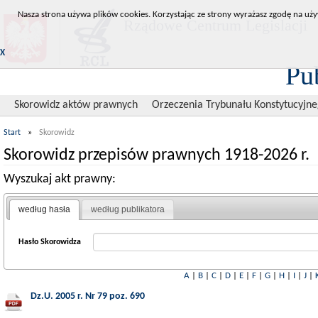
Nasza strona używa plików cookies. Korzystając ze strony wyrażasz zgodę na uży
Rządowe Centrum Legislacji
X
Pu
Skorowidz aktów prawnych
Orzeczenia Trybunału Konstytucyjn
Start
»
Skorowidz
Skorowidz przepisów prawnych 1918-2026 r.
Wyszukaj akt prawny:
według hasła
według publikatora
Hasło Skorowidza
A
|
B
|
C
|
D
|
E
|
F
|
G
|
H
|
I
|
J
|
Dz.U. 2005 r. Nr 79 poz. 690