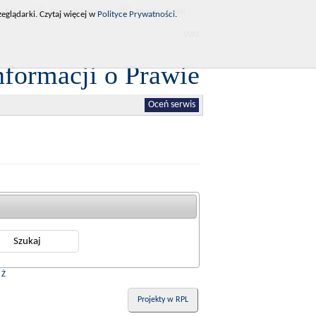
RCL
Dziennik Ustaw
Monitor Polski
eglądarki. Czytaj więcej w
Polityce Prywatności
.
WAI
nformacji o Prawie
Oceń serwis
|
Ż
Projekty w RPL