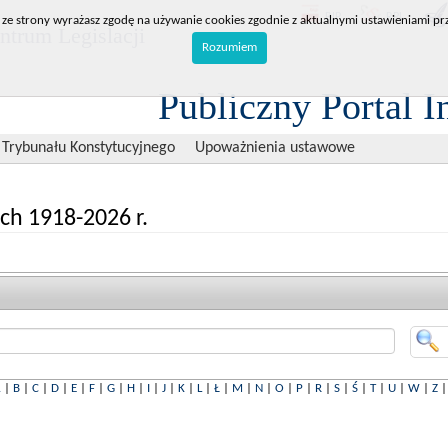
BIP
RPL
 ze strony wyrażasz zgodę na używanie cookies zgodnie z aktualnymi ustawieniami prz
trum Legislacji
Rozumiem
Publiczny Portal I
 Trybunału Konstytucyjnego
Upoważnienia ustawowe
ch 1918-2026 r.
A
|
B
|
C
|
D
|
E
|
F
|
G
|
H
|
I
|
J
|
K
|
L
|
Ł
|
M
|
N
|
O
|
P
|
R
|
S
|
Ś
|
T
|
U
|
W
|
Z