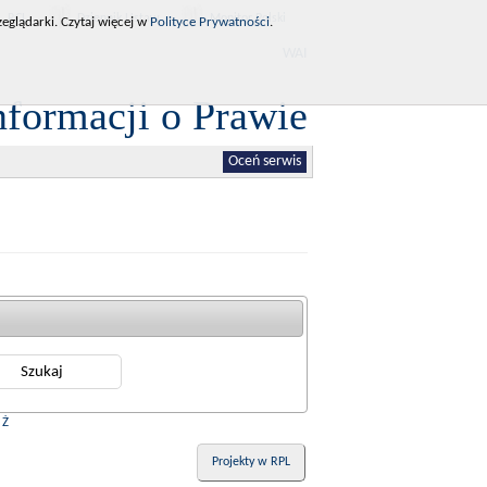
RCL
Dziennik Ustaw
Monitor Polski
eglądarki. Czytaj więcej w
Polityce Prywatności
.
WAI
nformacji o Prawie
Oceń serwis
|
Ż
Projekty w RPL