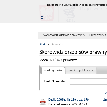
Nasza strona używa plików cookies. Korzystając
Rządowe Cen
X
Skorowidz aktów prawnych
Orzeczenia
Start
»
Skorowidz
Skorowidz przepisów prawny
Wyszukaj akt prawny:
według hasła
według publikatora
Hasło Skorowidza
Dz.U. 2008 r. Nr 136 poz. 856
Ist
Data ogłoszenia: 2008-07-29