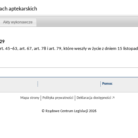
bach aptekarskich
Akty wykonawcze
29
. 45–63, art. 67, art. 78 i art. 79, które weszły w życie z dniem 15 listopad
Pomoc
Mapa strony
Polityka prywatności
Deklaracja dostępności 🡥
© Rządowe Centrum Legislacji 2026