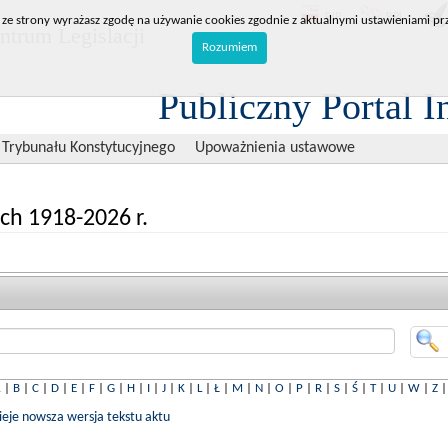
BIP
RPL
 ze strony wyrażasz zgodę na używanie cookies zgodnie z aktualnymi ustawieniami prz
trum Legislacji
Rozumiem
Publiczny Portal I
 Trybunału Konstytucyjnego
Upoważnienia ustawowe
ch 1918-2026 r.
A
|
B
|
C
|
D
|
E
|
F
|
G
|
H
|
I
|
J
|
K
|
L
|
Ł
|
M
|
N
|
O
|
P
|
R
|
S
|
Ś
|
T
|
U
|
W
|
Z
nieje nowsza wersja tekstu aktu