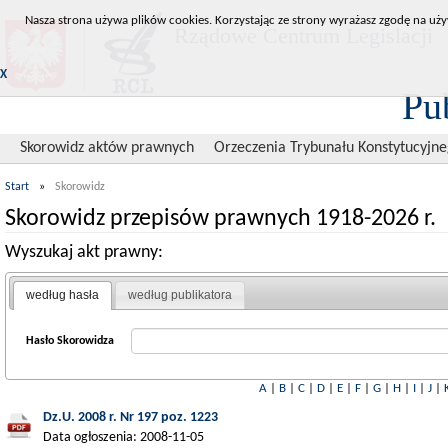
Nasza strona używa plików cookies. Korzystając ze strony wyrażasz zgodę na uży
Rządowe Centrum Legislacji
X
Pu
Skorowidz aktów prawnych
Orzeczenia Trybunału Konstytucyjn
Start
»
Skorowidz
Skorowidz przepisów prawnych 1918-2026 r.
Wyszukaj akt prawny:
według hasła
według publikatora
Hasło Skorowidza
A
|
B
|
C
|
D
|
E
|
F
|
G
|
H
|
I
|
J
|
Dz.U. 2008 r. Nr 197 poz. 1223
Data ogłoszenia: 2008-11-05