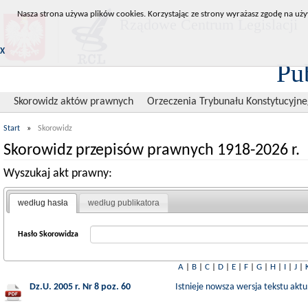
Nasza strona używa plików cookies. Korzystając ze strony wyrażasz zgodę na uży
Rządowe Centrum Legislacji
X
Pu
Skorowidz aktów prawnych
Orzeczenia Trybunału Konstytucyjn
Start
»
Skorowidz
Skorowidz przepisów prawnych 1918-2026 r.
Wyszukaj akt prawny:
według hasła
według publikatora
Hasło Skorowidza
A
|
B
|
C
|
D
|
E
|
F
|
G
|
H
|
I
|
J
|
Dz.U. 2005 r. Nr 8 poz. 60
Istnieje nowsza wersja tekstu aktu