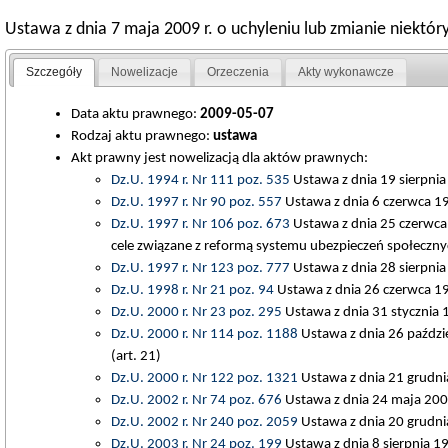
Ustawa z dnia 7 maja 2009 r. o uchyleniu lub zmianie nie
Szczegóły
Nowelizacje
Orzeczenia
Akty wykonawcze
Data aktu prawnego:
2009-05-07
Rodzaj aktu prawnego:
ustawa
Akt prawny jest nowelizacją dla aktów prawnych:
Dz.U. 1994 r. Nr 111 poz. 535
Ustawa z dnia 19 sierpnia
Dz.U. 1997 r. Nr 90 poz. 557
Ustawa z dnia 6 czerwca 19
Dz.U. 1997 r. Nr 106 poz. 673
Ustawa z dnia 25 czerwca 
cele związane z reformą systemu ubezpieczeń społecznyc
Dz.U. 1997 r. Nr 123 poz. 777
Ustawa z dnia 28 sierpnia
Dz.U. 1998 r. Nr 21 poz. 94
Ustawa z dnia 26 czerwca 19
Dz.U. 2000 r. Nr 23 poz. 295
Ustawa z dnia 31 stycznia 
Dz.U. 2000 r. Nr 114 poz. 1188
Ustawa z dnia 26 paździe
(art. 21)
Dz.U. 2000 r. Nr 122 poz. 1321
Ustawa z dnia 21 grudni
Dz.U. 2002 r. Nr 74 poz. 676
Ustawa z dnia 24 maja 200
Dz.U. 2002 r. Nr 240 poz. 2059
Ustawa z dnia 20 grudnia
Dz.U. 2003 r. Nr 24 poz. 199
Ustawa z dnia 8 sierpnia 19