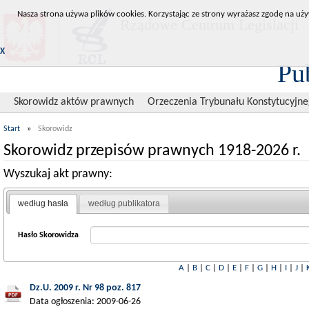
Nasza strona używa plików cookies. Korzystając ze strony wyrażasz zgodę na uży
Rządowe Centrum Legislacji
X
Pu
Skorowidz aktów prawnych
Orzeczenia Trybunału Konstytucyjn
Start
»
Skorowidz
Skorowidz przepisów prawnych 1918-2026 r.
Wyszukaj akt prawny:
według hasła
według publikatora
Hasło Skorowidza
A
|
B
|
C
|
D
|
E
|
F
|
G
|
H
|
I
|
J
|
Dz.U. 2009 r. Nr 98 poz. 817
Data ogłoszenia: 2009-06-26