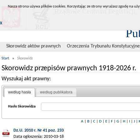
Nasza strona używa plików cookies. Korzystając ze strony wyrażasz zgodę na uży
Rządowe Centrum Legislacji
X
Pu
Skorowidz aktów prawnych
Orzeczenia Trybunału Konstytucyjn
Start
»
Skorowidz
Skorowidz przepisów prawnych 1918-2026 r.
Wyszukaj akt prawny:
według hasła
według publikatora
Hasło Skorowidza
A
|
B
|
C
|
D
|
E
|
F
|
G
|
H
|
I
|
J
|
Dz.U. 2010 r. Nr 41 poz. 233
Data ogłoszenia: 2010-03-18