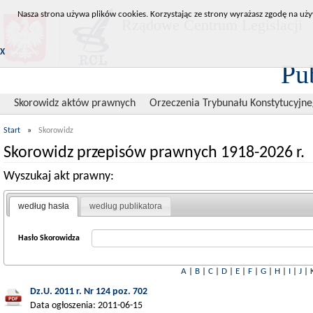
Nasza strona używa plików cookies. Korzystając ze strony wyrażasz zgodę na uży
Rządowe Centrum Legislacji
X
Pu
Skorowidz aktów prawnych
Orzeczenia Trybunału Konstytucyjn
Start
»
Skorowidz
Skorowidz przepisów prawnych 1918-2026 r.
Wyszukaj akt prawny:
według hasła
według publikatora
Hasło Skorowidza
A
|
B
|
C
|
D
|
E
|
F
|
G
|
H
|
I
|
J
|
Dz.U. 2011 r. Nr 124 poz. 702
Data ogłoszenia: 2011-06-15