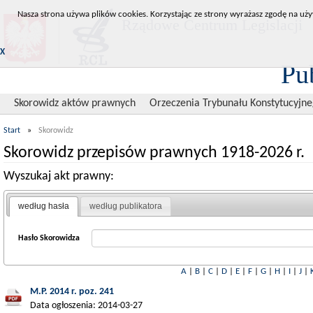
Nasza strona używa plików cookies. Korzystając ze strony wyrażasz zgodę na uży
Rządowe Centrum Legislacji
X
Pu
Skorowidz aktów prawnych
Orzeczenia Trybunału Konstytucyjn
Start
»
Skorowidz
Skorowidz przepisów prawnych 1918-2026 r.
Wyszukaj akt prawny:
według hasła
według publikatora
Hasło Skorowidza
A
|
B
|
C
|
D
|
E
|
F
|
G
|
H
|
I
|
J
|
M.P. 2014 r. poz. 241
Data ogłoszenia: 2014-03-27