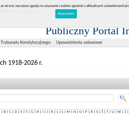
BIP
RPL
 ze strony wyrażasz zgodę na używanie cookies zgodnie z aktualnymi ustawieniami prz
trum Legislacji
Rozumiem
Publiczny Portal I
 Trybunału Konstytucyjnego
Upoważnienia ustawowe
ch 1918-2026 r.
A
|
B
|
C
|
D
|
E
|
F
|
G
|
H
|
I
|
J
|
K
|
L
|
Ł
|
M
|
N
|
O
|
P
|
R
|
S
|
Ś
|
T
|
U
|
W
|
Z