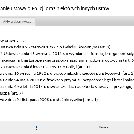
anie ustawy o Policji oraz niektórych innych ustaw
Akty wykonawcze
tów prawnych:
stawa z dnia 25 czerwca 1997 r. o świadku koronnym (art. 3)
71
Ustawa z dnia 16 września 2011 r. o wymianie informacji z organami ści
h, agencjami Unii Europejskiej oraz organizacjami międzynarodowymi (art. 5
87
Ustawa z dnia 6 kwietnia 1990 r. o Policji (art. 1)
 z dnia 16 września 1982 r. o pracownikach urzędów państwowych (art. 2
z dnia 24 maja 2013 r. o środkach przymusu bezpośredniego i broni palnej
 z dnia 4 kwietnia 2014 r. o świadczeniach odszkodowawczych przysługuj
użbą (art. 7)
 z dnia 21 listopada 2008 r. o służbie cywilnej (art. 4)
Pomoc