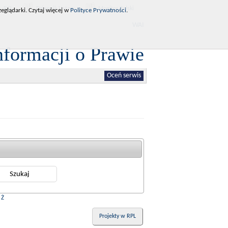
RCL
Dziennik Ustaw
Monitor Polski
eglądarki. Czytaj więcej w
Polityce Prywatności
.
WAI
nformacji o Prawie
Oceń serwis
|
Ż
Projekty w RPL