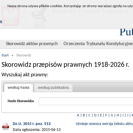
Nasza strona używa plików cookies. Korzystając ze strony wyrażasz zgodę na uży
Rządowe Centrum Legislacji
X
Pu
Skorowidz aktów prawnych
Orzeczenia Trybunału Konstytucyjn
Start
»
Skorowidz
Skorowidz przepisów prawnych 1918-2026 r.
Wyszukaj akt prawny:
według hasła
według publikatora
Hasło Skorowidza
A
|
B
|
C
|
D
|
E
|
F
|
G
|
H
|
I
|
J
|
Dz.U. 2015 r. poz. 513
Istnieje nowsza wersja tekstu aktu
Data ogłoszenia: 2015-04-13