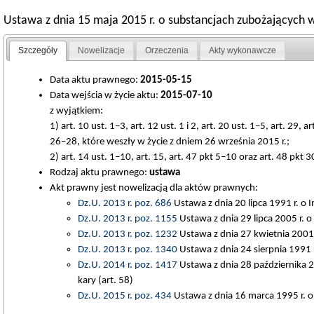
Ustawa z dnia 15 maja 2015 r. o substancjach zubożających
Szczegóły
Nowelizacje
Orzeczenia
Akty wykonawcze
Data aktu prawnego:
2015-05-15
Data wejścia w życie aktu:
2015-07-10
z wyjątkiem:
1) art. 10 ust. 1–3, art. 12 ust. 1 i 2, art. 20 ust. 1–5, art. 29, 
26–28, które weszły w życie z dniem 26 września 2015 r.;
2) art. 14 ust. 1–10, art. 15, art. 47 pkt 5–10 oraz art. 48 pkt 
Rodzaj aktu prawnego:
ustawa
Akt prawny jest nowelizacją dla aktów prawnych:
Dz.U. 2013 r. poz. 686
Ustawa z dnia 20 lipca 1991 r. o 
Dz.U. 2013 r. poz. 1155
Ustawa z dnia 29 lipca 2005 r. o
Dz.U. 2013 r. poz. 1232
Ustawa z dnia 27 kwietnia 2001 
Dz.U. 2013 r. poz. 1340
Ustawa z dnia 24 sierpnia 1991 r
Dz.U. 2014 r. poz. 1417
Ustawa z dnia 28 października 
kary (art. 58)
Dz.U. 2015 r. poz. 434
Ustawa z dnia 16 marca 1995 r. o 