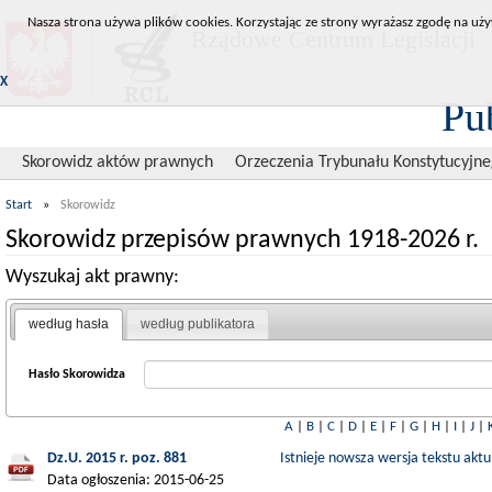
Nasza strona używa plików cookies. Korzystając ze strony wyrażasz zgodę na uży
Rządowe Centrum Legislacji
X
Pu
Skorowidz aktów prawnych
Orzeczenia Trybunału Konstytucyjn
Start
»
Skorowidz
Skorowidz przepisów prawnych 1918-2026 r.
Wyszukaj akt prawny:
według hasła
według publikatora
Hasło Skorowidza
A
|
B
|
C
|
D
|
E
|
F
|
G
|
H
|
I
|
J
|
Dz.U. 2015 r. poz. 881
Istnieje nowsza wersja tekstu aktu
Data ogłoszenia: 2015-06-25