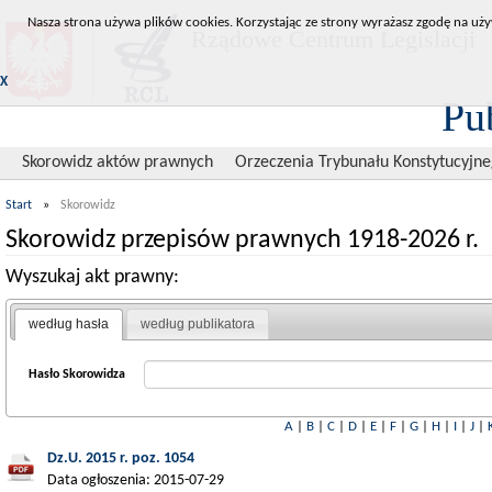
Nasza strona używa plików cookies. Korzystając ze strony wyrażasz zgodę na uży
Rządowe Centrum Legislacji
X
Pu
Skorowidz aktów prawnych
Orzeczenia Trybunału Konstytucyjn
Start
»
Skorowidz
Skorowidz przepisów prawnych 1918-2026 r.
Wyszukaj akt prawny:
według hasła
według publikatora
Hasło Skorowidza
A
|
B
|
C
|
D
|
E
|
F
|
G
|
H
|
I
|
J
|
Dz.U. 2015 r. poz. 1054
Data ogłoszenia: 2015-07-29