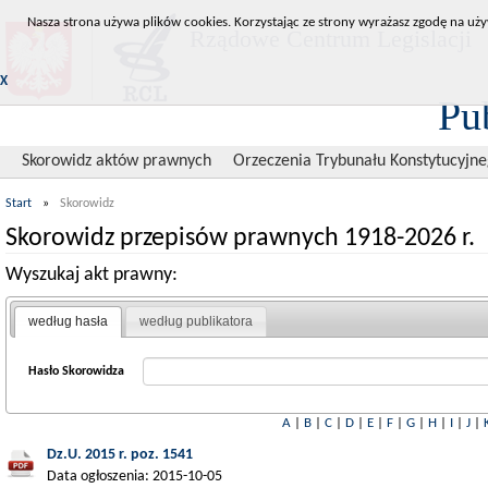
Nasza strona używa plików cookies. Korzystając ze strony wyrażasz zgodę na uży
Rządowe Centrum Legislacji
X
Pu
Skorowidz aktów prawnych
Orzeczenia Trybunału Konstytucyjn
Start
»
Skorowidz
Skorowidz przepisów prawnych 1918-2026 r.
Wyszukaj akt prawny:
według hasła
według publikatora
Hasło Skorowidza
A
|
B
|
C
|
D
|
E
|
F
|
G
|
H
|
I
|
J
|
Dz.U. 2015 r. poz. 1541
Data ogłoszenia: 2015-10-05