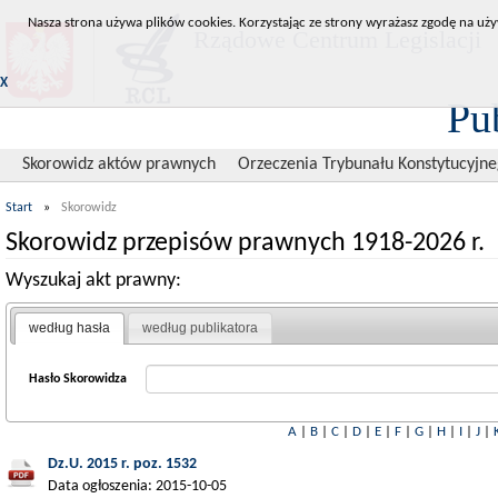
Nasza strona używa plików cookies. Korzystając ze strony wyrażasz zgodę na uży
Rządowe Centrum Legislacji
X
Pu
Skorowidz aktów prawnych
Orzeczenia Trybunału Konstytucyjn
Start
»
Skorowidz
Skorowidz przepisów prawnych 1918-2026 r.
Wyszukaj akt prawny:
według hasła
według publikatora
Hasło Skorowidza
A
|
B
|
C
|
D
|
E
|
F
|
G
|
H
|
I
|
J
|
Dz.U. 2015 r. poz. 1532
Data ogłoszenia: 2015-10-05