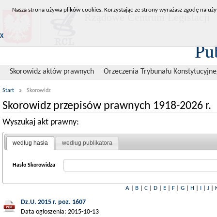
Nasza strona używa plików cookies. Korzystając ze strony wyrażasz zgodę na uży
Rządowe Centrum Legislacji
X
Pu
Skorowidz aktów prawnych
Orzeczenia Trybunału Konstytucyjn
Start
»
Skorowidz
Skorowidz przepisów prawnych 1918-2026 r.
Wyszukaj akt prawny:
według hasła
według publikatora
Hasło Skorowidza
A
|
B
|
C
|
D
|
E
|
F
|
G
|
H
|
I
|
J
|
Dz.U. 2015 r. poz. 1607
Data ogłoszenia: 2015-10-13