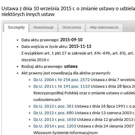
Ustawa z dnia 10 września 2015 r. o zmianie ustawy o udziel
niektórych innych ustaw
Szczegóły
Nowelizacje
Orzeczenia
Akty wykonawcze
Data aktu prawnego:
2015-09-10
Data wejścia w życie aktu:
2015-11-13
Z wyjątkiem art. 1 pkt 27 w zakresie art. 69c–69h, art. 69j, art.
stycznia 2016 r.
Rodzaj aktu prawnego:
ustawa
Akt prawny jest nowelizacją dla aktów prawnych:
Dz.U. 2004 r. Nr 256 poz. 2572
Ustawa z dnia 7 września
Dz.U. 2011 r. Nr 191 poz. 1133
Ustawa z dnia 28 lipca 2
Rzeczypospolitej Polskiej oraz o zmianie ustawy o udzie
cudzoziemcach
Dz.U. 2012 r. poz. 361
Ustawa z dnia 26 lipca 1991 r. 
Dz.U. 2012 r. poz. 680
Ustawa z dnia 13 czerwca 2003 r.
Dz.U. 2013 r. poz. 1650
Ustawa z dnia 12 grudnia 2013 
Dz.U. 2014 r. poz. 1203
Ustawa z dnia 24 sierpnia 2007 
Wizowym Systemie Informacyjnym