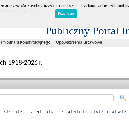
BIP
RPL
 ze strony wyrażasz zgodę na używanie cookies zgodnie z aktualnymi ustawieniami prz
trum Legislacji
Rozumiem
Publiczny Portal I
 Trybunału Konstytucyjnego
Upoważnienia ustawowe
ch 1918-2026 r.
A
|
B
|
C
|
D
|
E
|
F
|
G
|
H
|
I
|
J
|
K
|
L
|
Ł
|
M
|
N
|
O
|
P
|
R
|
S
|
Ś
|
T
|
U
|
W
|
Z