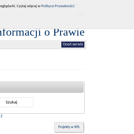
RCL
Dziennik Ustaw
Monitor Polski
eglądarki. Czytaj więcej w
Polityce Prywatności
.
WAI
nformacji o Prawie
Oceń serwis
|
Ż
Projekty w RPL