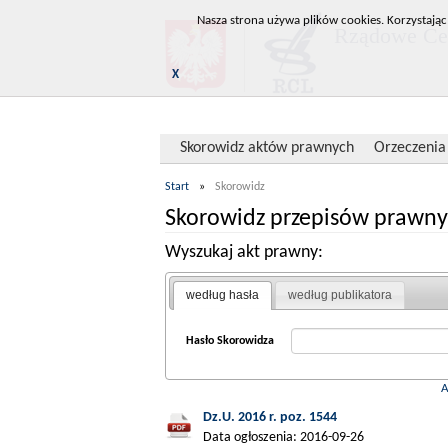
Nasza strona używa plików cookies. Korzystając
Rządowe Cen
X
Skorowidz aktów prawnych
Orzeczenia
Start
»
Skorowidz
Skorowidz przepisów prawny
Wyszukaj akt prawny:
według hasła
według publikatora
Hasło Skorowidza
Dz.U. 2016 r. poz. 1544
Data ogłoszenia: 2016-09-26