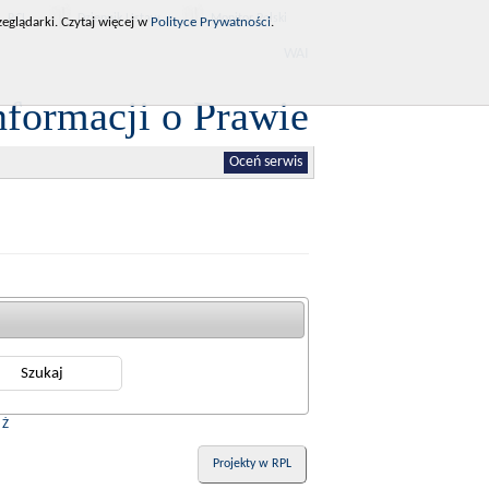
RCL
Dziennik Ustaw
Monitor Polski
eglądarki. Czytaj więcej w
Polityce Prywatności
.
WAI
nformacji o Prawie
Oceń serwis
|
Ż
Projekty w RPL