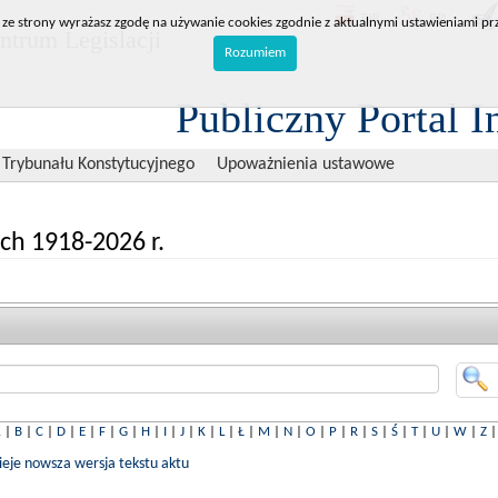
BIP
RPL
 ze strony wyrażasz zgodę na używanie cookies zgodnie z aktualnymi ustawieniami prz
trum Legislacji
Rozumiem
Publiczny Portal I
 Trybunału Konstytucyjnego
Upoważnienia ustawowe
ch 1918-2026 r.
A
|
B
|
C
|
D
|
E
|
F
|
G
|
H
|
I
|
J
|
K
|
L
|
Ł
|
M
|
N
|
O
|
P
|
R
|
S
|
Ś
|
T
|
U
|
W
|
Z
nieje nowsza wersja tekstu aktu