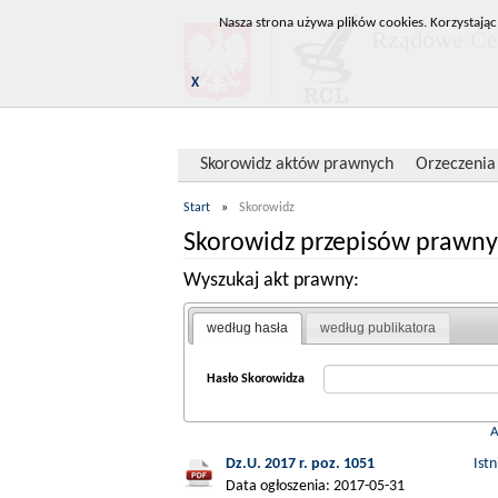
Nasza strona używa plików cookies. Korzystając
Rządowe Cen
X
Skorowidz aktów prawnych
Orzeczenia
Start
»
Skorowidz
Skorowidz przepisów prawny
Wyszukaj akt prawny:
według hasła
według publikatora
Hasło Skorowidza
Dz.U. 2017 r. poz. 1051
Ist
Data ogłoszenia: 2017-05-31