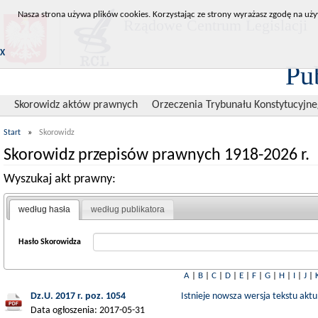
Nasza strona używa plików cookies. Korzystając ze strony wyrażasz zgodę na uży
Rządowe Centrum Legislacji
X
Pu
Skorowidz aktów prawnych
Orzeczenia Trybunału Konstytucyjn
Start
»
Skorowidz
Skorowidz przepisów prawnych 1918-2026 r.
Wyszukaj akt prawny:
według hasła
według publikatora
Hasło Skorowidza
A
|
B
|
C
|
D
|
E
|
F
|
G
|
H
|
I
|
J
|
Dz.U. 2017 r. poz. 1054
Istnieje nowsza wersja tekstu aktu
Data ogłoszenia: 2017-05-31