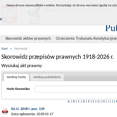
Nasza strona używa plików cookies. Korzystając ze strony wyrażasz zgodę na uży
Rządowe Centrum Legislacji
X
Pu
Skorowidz aktów prawnych
Orzeczenia Trybunału Konstytucyjn
Start
»
Skorowidz
Skorowidz przepisów prawnych 1918-2026 r.
Wyszukaj akt prawny:
według hasła
według publikatora
Hasło Skorowidza
A
|
B
|
C
|
D
|
E
|
F
|
G
|
H
|
I
|
J
|
Dz.U. 2018 r. poz. 139
Data ogłoszenia: 2018-01-17