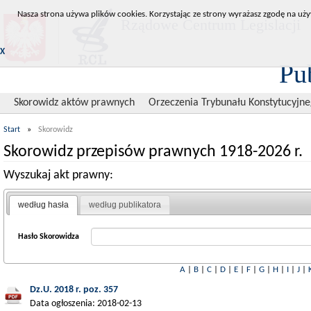
Nasza strona używa plików cookies. Korzystając ze strony wyrażasz zgodę na uży
Rządowe Centrum Legislacji
X
Pu
Skorowidz aktów prawnych
Orzeczenia Trybunału Konstytucyjn
Start
»
Skorowidz
Skorowidz przepisów prawnych 1918-2026 r.
Wyszukaj akt prawny:
według hasła
według publikatora
Hasło Skorowidza
A
|
B
|
C
|
D
|
E
|
F
|
G
|
H
|
I
|
J
|
Dz.U. 2018 r. poz. 357
Data ogłoszenia: 2018-02-13