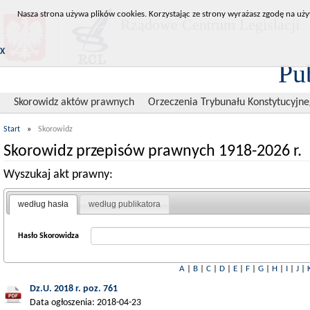
Nasza strona używa plików cookies. Korzystając ze strony wyrażasz zgodę na uży
Rządowe Centrum Legislacji
X
Pu
Skorowidz aktów prawnych
Orzeczenia Trybunału Konstytucyjn
Start
»
Skorowidz
Skorowidz przepisów prawnych 1918-2026 r.
Wyszukaj akt prawny:
według hasła
według publikatora
Hasło Skorowidza
A
|
B
|
C
|
D
|
E
|
F
|
G
|
H
|
I
|
J
|
Dz.U. 2018 r. poz. 761
Data ogłoszenia: 2018-04-23