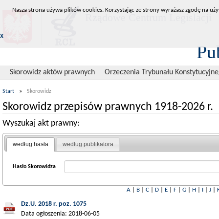
Nasza strona używa plików cookies. Korzystając ze strony wyrażasz zgodę na uży
Rządowe Centrum Legislacji
X
Pu
Skorowidz aktów prawnych
Orzeczenia Trybunału Konstytucyjn
Start
»
Skorowidz
Skorowidz przepisów prawnych 1918-2026 r.
Wyszukaj akt prawny:
według hasła
według publikatora
Hasło Skorowidza
A
|
B
|
C
|
D
|
E
|
F
|
G
|
H
|
I
|
J
|
Dz.U. 2018 r. poz. 1075
Data ogłoszenia: 2018-06-05