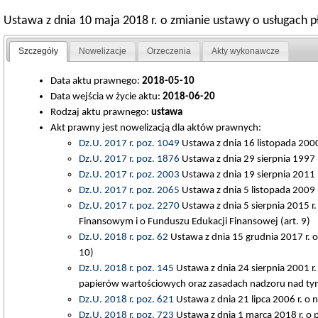
Ustawa z dnia 10 maja 2018 r. o zmianie ustawy o usługach p
Szczegóły
Nowelizacje
Orzeczenia
Akty wykonawcze
Data aktu prawnego:
2018-05-10
Data wejścia w życie aktu:
2018-06-20
Rodzaj aktu prawnego:
ustawa
Akt prawny jest nowelizacją dla aktów prawnych:
Dz.U. 2017 r. poz. 1049
Ustawa z dnia 16 listopada 2000 
Dz.U. 2017 r. poz. 1876
Ustawa z dnia 29 sierpnia 1997 
Dz.U. 2017 r. poz. 2003
Ustawa z dnia 19 sierpnia 2011 r.
Dz.U. 2017 r. poz. 2065
Ustawa z dnia 5 listopada 2009 
Dz.U. 2017 r. poz. 2270
Ustawa z dnia 5 sierpnia 2015 r
Finansowym i o Funduszu Edukacji Finansowej (art. 9)
Dz.U. 2018 r. poz. 62
Ustawa z dnia 15 grudnia 2017 r. o
10)
Dz.U. 2018 r. poz. 145
Ustawa z dnia 24 sierpnia 2001 r
papierów wartościowych oraz zasadach nadzoru nad tym
Dz.U. 2018 r. poz. 621
Ustawa z dnia 21 lipca 2006 r. o
Dz.U. 2018 r. poz. 723
Ustawa z dnia 1 marca 2018 r. o p