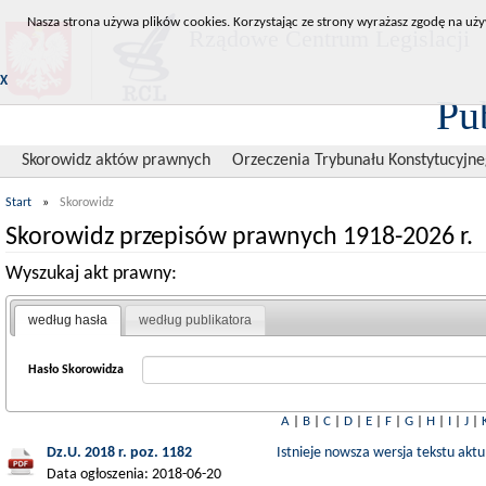
Nasza strona używa plików cookies. Korzystając ze strony wyrażasz zgodę na uży
Rządowe Centrum Legislacji
X
Pu
Skorowidz aktów prawnych
Orzeczenia Trybunału Konstytucyjn
Start
»
Skorowidz
Skorowidz przepisów prawnych 1918-2026 r.
Wyszukaj akt prawny:
według hasła
według publikatora
Hasło Skorowidza
A
|
B
|
C
|
D
|
E
|
F
|
G
|
H
|
I
|
J
|
Dz.U. 2018 r. poz. 1182
Istnieje nowsza wersja tekstu aktu
Data ogłoszenia: 2018-06-20