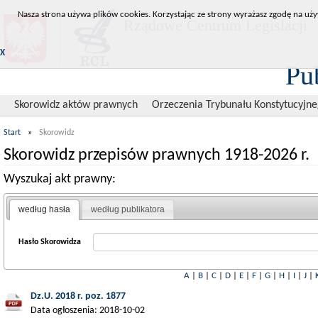
Nasza strona używa plików cookies. Korzystając ze strony wyrażasz zgodę na uży
Rządowe Centrum Legislacji
X
Pu
Skorowidz aktów prawnych
Orzeczenia Trybunału Konstytucyjn
Start
»
Skorowidz
Skorowidz przepisów prawnych 1918-2026 r.
Wyszukaj akt prawny:
według hasła
według publikatora
Hasło Skorowidza
A
|
B
|
C
|
D
|
E
|
F
|
G
|
H
|
I
|
J
|
Dz.U. 2018 r. poz. 1877
Data ogłoszenia: 2018-10-02