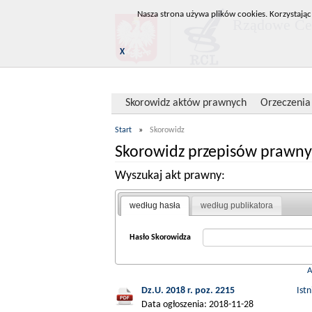
Nasza strona używa plików cookies. Korzystając
Rządowe Cen
X
Skorowidz aktów prawnych
Orzeczenia
Start
»
Skorowidz
Skorowidz przepisów prawny
Wyszukaj akt prawny:
według hasła
według publikatora
Hasło Skorowidza
Dz.U. 2018 r. poz. 2215
Ist
Data ogłoszenia: 2018-11-28