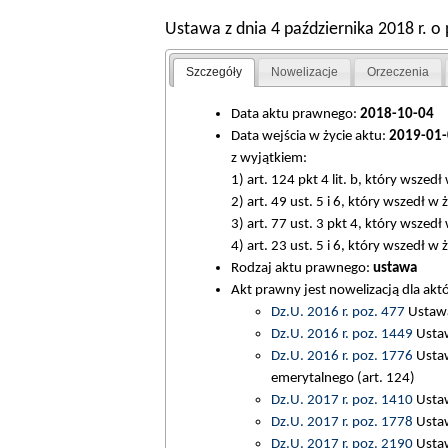
Ustawa z dnia 4 października 2018 r. 
Szczegóły
Nowelizacje
Orzeczenia
Data aktu prawnego:
2018-10-04
Data wejścia w życie aktu:
2019-01-
z wyjątkiem:
1) art. 124 pkt 4 lit. b, który wszedł
2) art. 49 ust. 5 i 6, który wszedł w
3) art. 77 ust. 3 pkt 4, który wszedł
4) art. 23 ust. 5 i 6, który wszedł w 
Rodzaj aktu prawnego:
ustawa
Akt prawny jest nowelizacją dla ak
Dz.U. 2016 r. poz. 477
Ustawa
Dz.U. 2016 r. poz. 1449
Ustaw
Dz.U. 2016 r. poz. 1776
Ustaw
emerytalnego (art. 124)
Dz.U. 2017 r. poz. 1410
Ustaw
Dz.U. 2017 r. poz. 1778
Ustaw
Dz.U. 2017 r. poz. 2190
Ustaw