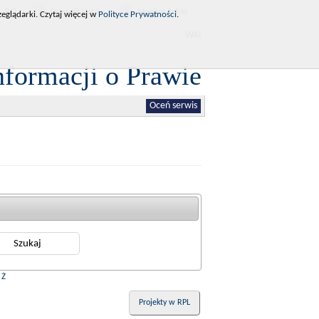
RCL
Dziennik Ustaw
Monitor Polski
eglądarki. Czytaj więcej w
Polityce Prywatności
.
WAI
nformacji o Prawie
Oceń serwis
|
Ż
Projekty w RPL