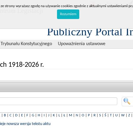
BIP
RPL
 ze strony wyrażasz zgodę na używanie cookies zgodnie z aktualnymi ustawieniami prz
trum Legislacji
Rozumiem
Publiczny Portal I
 Trybunału Konstytucyjnego
Upoważnienia ustawowe
ch 1918-2026 r.
A
|
B
|
C
|
D
|
E
|
F
|
G
|
H
|
I
|
J
|
K
|
L
|
Ł
|
M
|
N
|
O
|
P
|
R
|
S
|
Ś
|
T
|
U
|
W
|
Z
nieje nowsza wersja tekstu aktu