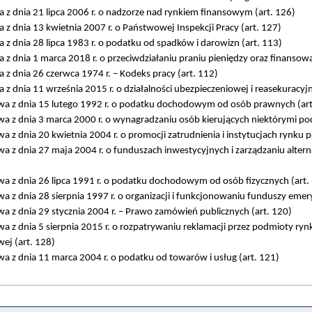
 z dnia 21 lipca 2006 r. o nadzorze nad rynkiem finansowym (art. 126)
z dnia 13 kwietnia 2007 r. o Państwowej Inspekcji Pracy (art. 127)
z dnia 28 lipca 1983 r. o podatku od spadków i darowizn (art. 113)
z dnia 1 marca 2018 r. o przeciwdziałaniu praniu pieniędzy oraz finansow
z dnia 26 czerwca 1974 r. – Kodeks pracy (art. 112)
z dnia 11 września 2015 r. o działalności ubezpieczeniowej i reasekuracyjn
a z dnia 15 lutego 1992 r. o podatku dochodowym od osób prawnych (art
a z dnia 3 marca 2000 r. o wynagradzaniu osób kierujących niektórymi p
a z dnia 20 kwietnia 2004 r. o promocji zatrudnienia i instytucjach rynku p
a z dnia 27 maja 2004 r. o funduszach inwestycyjnych i zarządzaniu alt
a z dnia 26 lipca 1991 r. o podatku dochodowym od osób fizycznych (art.
a z dnia 28 sierpnia 1997 r. o organizacji i funkcjonowaniu funduszy emery
a z dnia 29 stycznia 2004 r. – Prawo zamówień publicznych (art. 120)
a z dnia 5 sierpnia 2015 r. o rozpatrywaniu reklamacji przez podmioty ry
ej (art. 128)
a z dnia 11 marca 2004 r. o podatku od towarów i usług (art. 121)