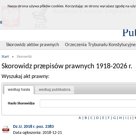
Nasza strona używa plików cookies. Korzystając ze strony wyrażasz zgodę na uży
Rządowe Centrum Legislacji
X
Pu
Skorowidz aktów prawnych
Orzeczenia Trybunału Konstytucyjn
Start
»
Skorowidz
Skorowidz przepisów prawnych 1918-2026 r.
Wyszukaj akt prawny:
według hasła
według publikatora
Hasło Skorowidza
A
|
B
|
C
|
D
|
E
|
F
|
G
|
H
|
I
|
J
|
Dz.U. 2018 r. poz. 2383
Data ogłoszenia: 2018-12-21