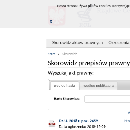
Nasza strona używa plików cookies. Korzystając
Rządowe Cen
X
Skorowidz aktów prawnych
Orzeczenia
Start
»
Skorowidz
Skorowidz przepisów prawny
Wyszukaj akt prawny:
według hasła
według publikatora
Hasło Skorowidza
Dz.U. 2018 r. poz. 2459
Ist
Data ogłoszenia: 2018-12-29