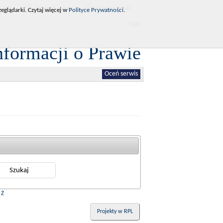
RCL
Dziennik Ustaw
Monitor Polski
eglądarki. Czytaj więcej w
Polityce Prywatności
.
WAI
nformacji o Prawie
Oceń serwis
|
Ż
Projekty w RPL