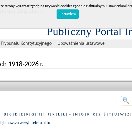
BIP
RPL
 ze strony wyrażasz zgodę na używanie cookies zgodnie z aktualnymi ustawieniami prz
trum Legislacji
Rozumiem
Publiczny Portal I
 Trybunału Konstytucyjnego
Upoważnienia ustawowe
ch 1918-2026 r.
A
|
B
|
C
|
D
|
E
|
F
|
G
|
H
|
I
|
J
|
K
|
L
|
Ł
|
M
|
N
|
O
|
P
|
R
|
S
|
Ś
|
T
|
U
|
W
|
Z
nieje nowsza wersja tekstu aktu