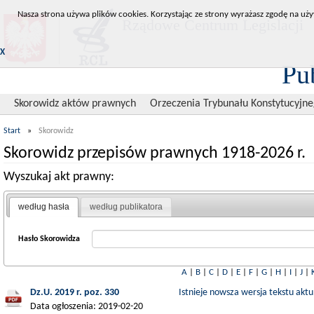
Nasza strona używa plików cookies. Korzystając ze strony wyrażasz zgodę na uży
Rządowe Centrum Legislacji
X
Pu
Skorowidz aktów prawnych
Orzeczenia Trybunału Konstytucyjn
Start
»
Skorowidz
Skorowidz przepisów prawnych 1918-2026 r.
Wyszukaj akt prawny:
według hasła
według publikatora
Hasło Skorowidza
A
|
B
|
C
|
D
|
E
|
F
|
G
|
H
|
I
|
J
|
Dz.U. 2019 r. poz. 330
Istnieje nowsza wersja tekstu aktu
Data ogłoszenia: 2019-02-20