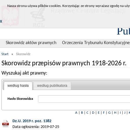
Nasza strona używa plików cookies. Korzystając ze strony wyrażasz zgodę na uży
Rządowe Centrum Legislacji
X
Pu
Skorowidz aktów prawnych
Orzeczenia Trybunału Konstytucyjn
Start
»
Skorowidz
Skorowidz przepisów prawnych 1918-2026 r.
Wyszukaj akt prawny:
według hasła
według publikatora
Hasło Skorowidza
A
|
B
|
C
|
D
|
E
|
F
|
G
|
H
|
I
|
J
|
Dz.U. 2019 r. poz. 1382
Data ogłoszenia: 2019-07-25