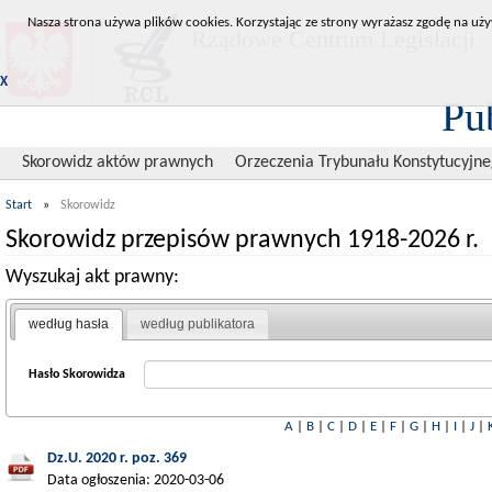
Nasza strona używa plików cookies. Korzystając ze strony wyrażasz zgodę na uży
Rządowe Centrum Legislacji
X
Pu
Skorowidz aktów prawnych
Orzeczenia Trybunału Konstytucyjn
Start
»
Skorowidz
Skorowidz przepisów prawnych 1918-2026 r.
Wyszukaj akt prawny:
według hasła
według publikatora
Hasło Skorowidza
A
|
B
|
C
|
D
|
E
|
F
|
G
|
H
|
I
|
J
|
Dz.U. 2020 r. poz. 369
Data ogłoszenia: 2020-03-06