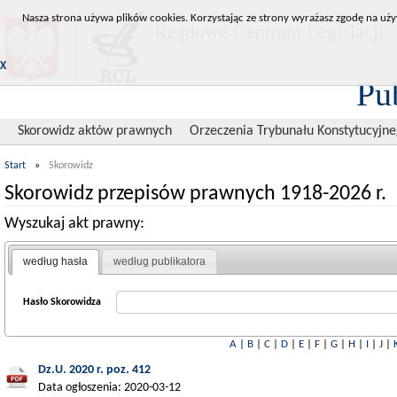
Nasza strona używa plików cookies. Korzystając ze strony wyrażasz zgodę na uży
Rządowe Centrum Legislacji
X
Pu
Skorowidz aktów prawnych
Orzeczenia Trybunału Konstytucyjn
Start
»
Skorowidz
Skorowidz przepisów prawnych 1918-2026 r.
Wyszukaj akt prawny:
według hasła
według publikatora
Hasło Skorowidza
A
|
B
|
C
|
D
|
E
|
F
|
G
|
H
|
I
|
J
|
Dz.U. 2020 r. poz. 412
Data ogłoszenia: 2020-03-12