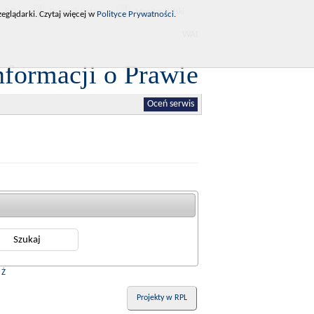
RCL
Dziennik Ustaw
Monitor Polski
eglądarki. Czytaj więcej w
Polityce Prywatności
.
WAI
nformacji o Prawie
Oceń serwis
|
Ż
Projekty w RPL