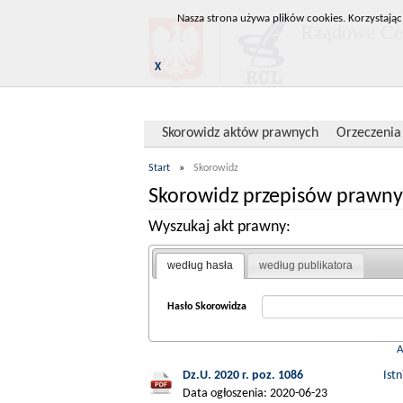
Nasza strona używa plików cookies. Korzystając
Rządowe Cen
X
Skorowidz aktów prawnych
Orzeczenia
Start
»
Skorowidz
Skorowidz przepisów prawny
Wyszukaj akt prawny:
według hasła
według publikatora
Hasło Skorowidza
Dz.U. 2020 r. poz. 1086
Ist
Data ogłoszenia: 2020-06-23