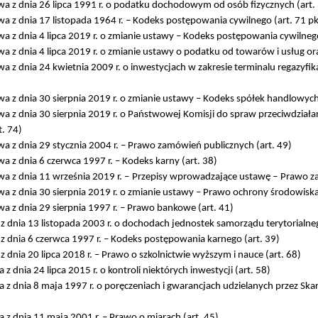
a z dnia 26 lipca 1991 r. o podatku dochodowym od osób fizycznych (art.
a z dnia 17 listopada 1964 r. – Kodeks postępowania cywilnego (art. 71 pk
a z dnia 4 lipca 2019 r. o zmianie ustawy – Kodeks postępowania cywilnego
a z dnia 4 lipca 2019 r. o zmianie ustawy o podatku od towarów i usług ora
a z dnia 24 kwietnia 2009 r. o inwestycjach w zakresie terminalu regazyf
a z dnia 30 sierpnia 2019 r. o zmianie ustawy – Kodeks spółek handlowych 
a z dnia 30 sierpnia 2019 r. o Państwowej Komisji do spraw przeciwdział
t. 74)
a z dnia 29 stycznia 2004 r. – Prawo zamówień publicznych (art. 49)
a z dnia 6 czerwca 1997 r. – Kodeks karny (art. 38)
a z dnia 11 września 2019 r. ‒ Przepisy wprowadzające ustawę ‒ Prawo za
a z dnia 30 sierpnia 2019 r. o zmianie ustawy – Prawo ochrony środowiska 
a z dnia 29 sierpnia 1997 r. – Prawo bankowe (art. 41)
 dnia 13 listopada 2003 r. o dochodach jednostek samorządu terytorialneg
 dnia 6 czerwca 1997 r. – Kodeks postępowania karnego (art. 39)
 dnia 20 lipca 2018 r. – Prawo o szkolnictwie wyższym i nauce (art. 68)
z dnia 24 lipca 2015 r. o kontroli niektórych inwestycji (art. 58)
 z dnia 8 maja 1997 r. o poręczeniach i gwarancjach udzielanych przez Sk
z dnia 11 maja 2001 r. – Prawo o miarach (art. 45)