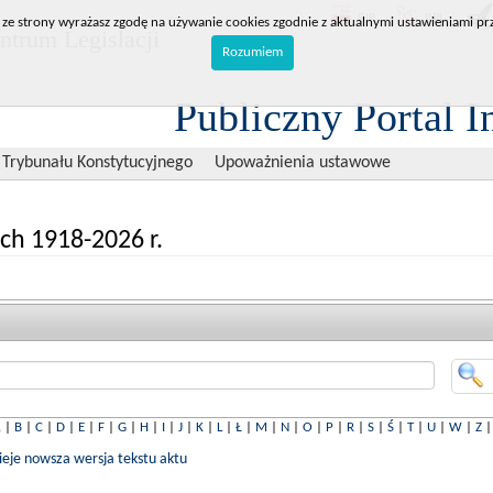
BIP
RPL
 ze strony wyrażasz zgodę na używanie cookies zgodnie z aktualnymi ustawieniami prz
trum Legislacji
Rozumiem
Publiczny Portal I
 Trybunału Konstytucyjnego
Upoważnienia ustawowe
ch 1918-2026 r.
A
|
B
|
C
|
D
|
E
|
F
|
G
|
H
|
I
|
J
|
K
|
L
|
Ł
|
M
|
N
|
O
|
P
|
R
|
S
|
Ś
|
T
|
U
|
W
|
Z
nieje nowsza wersja tekstu aktu