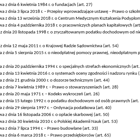
a z dnia 6 kwietnia 1984 r. o fundacjach (art. 27)
a z dnia 3 lipca 2018 r. – Przepisy wprowadzające ustawę – Prawo o szkoln
a z dnia 13 września 2018 r. o Centrum Medycznym Kształcenia Podyplom
a z dnia 4 października 2018 r. o pracowniczych planach kapitałowych (art
z dnia 20 listopada 1998 r. o zryczałtowanym podatku dochodowym od ni
 dnia 12 maja 2011 r. o Krajowej Radzie Sądownictwa (art. 54)
 z dnia 5 sierpnia 2015 r. o nieodpłatnej pomocy prawnej, nieodpłatnym 
z dnia 20 października 1994 r. o specjalnych strefach ekonomicznych (art.
z dnia 13 kwietnia 2016 r. o systemach oceny zgodności i nadzoru rynku (
z dnia 21 grudnia 2000 r. o dozorze technicznym (art. 44)
z dnia 7 kwietnia 1989 r. – Prawo o stowarzyszeniach (art. 28)
 z dnia 20 maja 1971 r. – Kodeks wykroczeń (art. 26)
 z dnia 15 lutego 1992 r. o podatku dochodowym od osób prawnych (art.
z dnia 29 sierpnia 1997 r. – Ordynacja podatkowa (art. 40)
a z dnia 16 listopada 2006 r. o opłacie skarbowej (art. 50)
a z dnia 30 kwietnia 2010 r. o Polskiej Akademii Nauk (art. 53)
a z dnia 7 lipca 1994 r. – Prawo budowlane (art. 33)
a z dnia 6 marca 2018 r. – Prawo przedsiębiorców (art. 65)