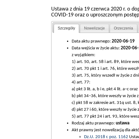
Ustawa z dnia 19 czerwca 2020 r. o d
COVID-19 oraz o uproszczonym postęp
Szczegóły
Nowelizacje
Orzeczenia
Data aktu prawnego:
2020-06-19
Data wejścia w życie aktu:
2020-06-
z wyjątkiem:
1) art. 50, art. 58 i art. 89, które we
2) art. 70 pkt 1 i art. 76, które wesz
3) art. 75, który wszedł w życie z d
4) art. 77:
a) pkt 3 lit. a, b i e, pkt 4 lit. a–c
b) pkt 34–36, które weszły w życie z
c) pkt 58 w zakresie art. 31q ust. 8
d) pkt 27 i 60, które weszły w życie
5) art. 77 pkt 24 i art. 93, które wes
Rodzaj aktu prawnego:
ustawa
Akt prawny jest nowelizacją dla ak
Dz.U. 2018 r. poz. 1162
Ustaw