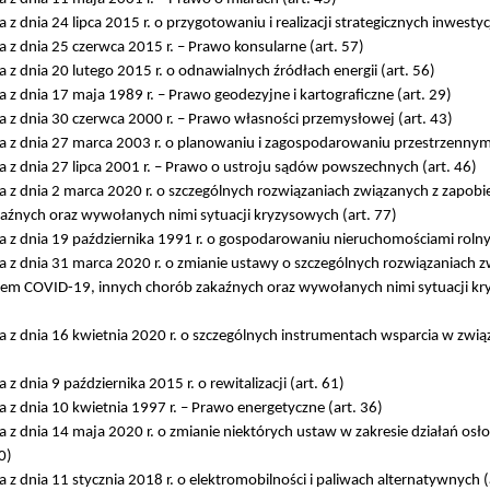
z dnia 24 lipca 2015 r. o przygotowaniu i realizacji strategicznych inwestycj
z dnia 25 czerwca 2015 r. – Prawo konsularne (art. 57)
z dnia 20 lutego 2015 r. o odnawialnych źródłach energii (art. 56)
z dnia 17 maja 1989 r. – Prawo geodezyjne i kartograficzne (art. 29)
 z dnia 30 czerwca 2000 r. – Prawo własności przemysłowej (art. 43)
 z dnia 27 marca 2003 r. o planowaniu i zagospodarowaniu przestrzennym 
 z dnia 27 lipca 2001 r. – Prawo o ustroju sądów powszechnych (art. 46)
 z dnia 2 marca 2020 r. o szczególnych rozwiązaniach związanych z zapobi
aźnych oraz wywołanych nimi sytuacji kryzysowych (art. 77)
 z dnia 19 października 1991 r. o gospodarowaniu nieruchomościami rolny
 z dnia 31 marca 2020 r. o zmianie ustawy o szczególnych rozwiązaniach 
niem COVID-19, innych chorób zakaźnych oraz wywołanych nimi sytuacji kr
 z dnia 16 kwietnia 2020 r. o szczególnych instrumentach wsparcia w związ
z dnia 9 października 2015 r. o rewitalizacji (art. 61)
z dnia 10 kwietnia 1997 r. – Prawo energetyczne (art. 36)
 z dnia 14 maja 2020 r. o zmianie niektórych ustaw w zakresie działań os
0)
z dnia 11 stycznia 2018 r. o elektromobilności i paliwach alternatywnych (