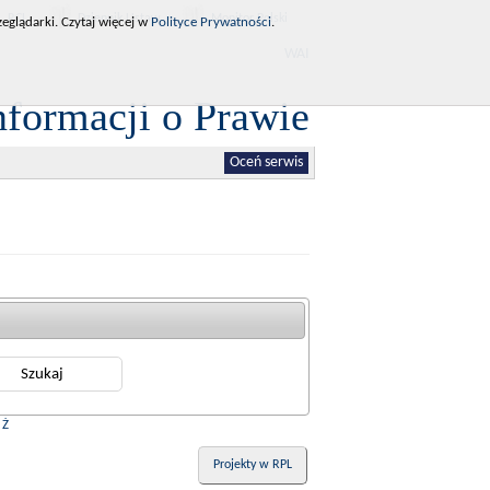
RCL
Dziennik Ustaw
Monitor Polski
eglądarki. Czytaj więcej w
Polityce Prywatności
.
WAI
nformacji o Prawie
Oceń serwis
|
Ż
Projekty w RPL