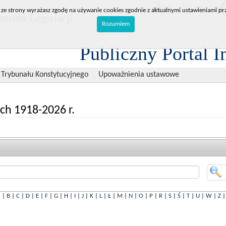
BIP
RPL
 ze strony wyrażasz zgodę na używanie cookies zgodnie z aktualnymi ustawieniami prz
trum Legislacji
Rozumiem
Publiczny Portal I
 Trybunału Konstytucyjnego
Upoważnienia ustawowe
ch 1918-2026 r.
A
|
B
|
C
|
D
|
E
|
F
|
G
|
H
|
I
|
J
|
K
|
L
|
Ł
|
M
|
N
|
O
|
P
|
R
|
S
|
Ś
|
T
|
U
|
W
|
Z