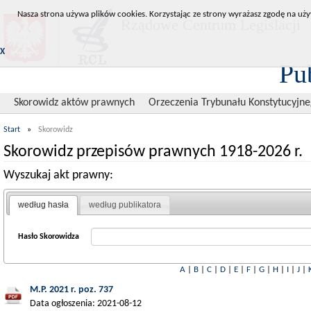
Nasza strona używa plików cookies. Korzystając ze strony wyrażasz zgodę na uży
Rządowe Centrum Legislacji
X
Pu
Skorowidz aktów prawnych
Orzeczenia Trybunału Konstytucyjn
Start
»
Skorowidz
Skorowidz przepisów prawnych 1918-2026 r.
Wyszukaj akt prawny:
według hasła
według publikatora
Hasło Skorowidza
A
|
B
|
C
|
D
|
E
|
F
|
G
|
H
|
I
|
J
|
M.P. 2021 r. poz. 737
Data ogłoszenia: 2021-08-12