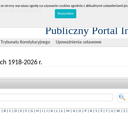
BIP
RPL
 ze strony wyrażasz zgodę na używanie cookies zgodnie z aktualnymi ustawieniami prz
trum Legislacji
Rozumiem
Publiczny Portal I
 Trybunału Konstytucyjnego
Upoważnienia ustawowe
ch 1918-2026 r.
A
|
B
|
C
|
D
|
E
|
F
|
G
|
H
|
I
|
J
|
K
|
L
|
Ł
|
M
|
N
|
O
|
P
|
R
|
S
|
Ś
|
T
|
U
|
W
|
Z