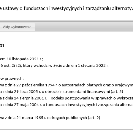
nie ustawy o funduszach inwestycyjnych i zarządzaniu alterna
Akty wykonawcze
31
iem 10 listopada 2021 r.;
236 ust. 2i i 2j, który wchodzi w życie z dniem 1 stycznia 2022 r.
tów prawnych:
a z dnia 27 października 1994 r. o autostradach płatnych oraz o Krajowy
z dnia 29 lipca 2005 r. o obrocie instrumentami finansowymi (art. 5)
 z dnia 24 sierpnia 2001 r. – Kodeks postępowania w sprawach o wykroczen
 z dnia 27 maja 2004 r. o funduszach inwestycyjnych i zarządzaniu altern
a z dnia 21 marca 1985 r. o drogach publicznych (art. 2)