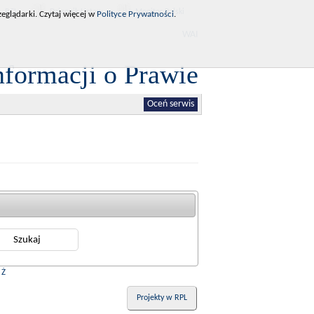
RCL
Dziennik Ustaw
Monitor Polski
eglądarki. Czytaj więcej w
Polityce Prywatności
.
WAI
nformacji o Prawie
Oceń serwis
|
Ż
Projekty w RPL