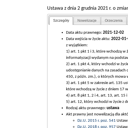
Ustawa z dnia 2 grudnia 2021 r. o zmi
Szczegóły
Nowelizacje
Orzeczenia
Data aktu prawnego:
2021-12-02
Data wejścia w życie aktu:
2022-01-
z wyjątkiem:
1) art. 1 pkt 1 i 3, które wchodzą
informatyzacji wydanym na podstawie
2) art. 1 pkt 4, który wchodzi w ż
udostępnianie danych na zasadach o
450, z późn. zm.), o których mowa w
3) art. 1 pkt 5 w zakresie art. 135 ust.
które wchodzą w życie z dniem 17 wr
4) art. 8 pkt 1, 2 i 4, art. 13, art. 
5) art. 12, który wchodzi w życie z 
Rodzaj aktu prawnego:
ustawa
Akt prawny jest nowelizacją dla ak
Dz.U. 2015 r. poz. 541
Ustawa 
Dz.U. 2018 r. poz. 957
Ustawa