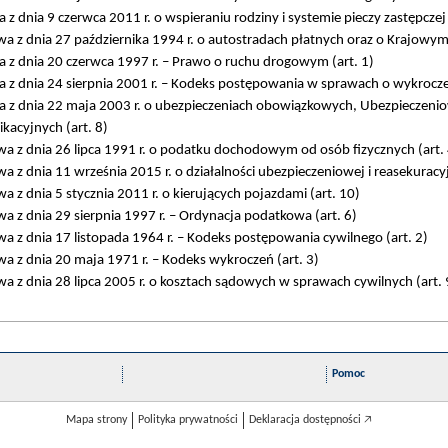
z dnia 9 czerwca 2011 r. o wspieraniu rodziny i systemie pieczy zastępczej 
a z dnia 27 października 1994 r. o autostradach płatnych oraz o Krajowy
 z dnia 20 czerwca 1997 r. – Prawo o ruchu drogowym (art. 1)
 z dnia 24 sierpnia 2001 r. – Kodeks postępowania w sprawach o wykroczen
 z dnia 22 maja 2003 r. o ubezpieczeniach obowiązkowych, Ubezpieczen
kacyjnych (art. 8)
a z dnia 26 lipca 1991 r. o podatku dochodowym od osób fizycznych (art. 
a z dnia 11 września 2015 r. o działalności ubezpieczeniowej i reasekuracyj
a z dnia 5 stycznia 2011 r. o kierujących pojazdami (art. 10)
a z dnia 29 sierpnia 1997 r. – Ordynacja podatkowa (art. 6)
a z dnia 17 listopada 1964 r. – Kodeks postępowania cywilnego (art. 2)
a z dnia 20 maja 1971 r. – Kodeks wykroczeń (art. 3)
a z dnia 28 lipca 2005 r. o kosztach sądowych w sprawach cywilnych (art. 
Pomoc
Mapa strony
Polityka prywatności
Deklaracja dostępności 🡥