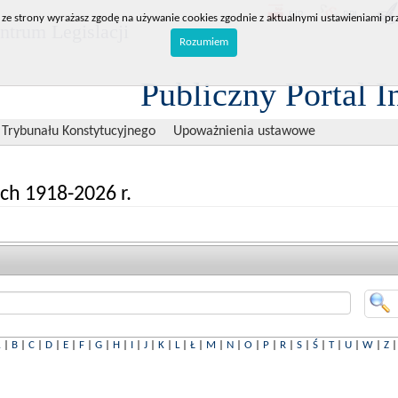
BIP
RPL
 ze strony wyrażasz zgodę na używanie cookies zgodnie z aktualnymi ustawieniami prz
trum Legislacji
Rozumiem
Publiczny Portal I
 Trybunału Konstytucyjnego
Upoważnienia ustawowe
ch 1918-2026 r.
A
|
B
|
C
|
D
|
E
|
F
|
G
|
H
|
I
|
J
|
K
|
L
|
Ł
|
M
|
N
|
O
|
P
|
R
|
S
|
Ś
|
T
|
U
|
W
|
Z