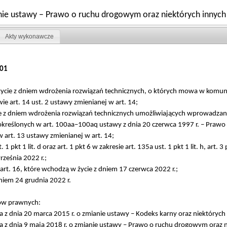
anie ustawy – Prawo o ruchu drogowym oraz niektórych innyc
Akty wykonawcze
01
 w życie z dniem wdrożenia rozwiązań technicznych, o których mowa w komun
 art. 14 ust. 2 ustawy zmienianej w art. 14;
ycie z dniem wdrożenia rozwiązań technicznych umożliwiających wprowadzan
kreślonych w art. 100aa–100aq ustawy z dnia 20 czerwca 1997 r. – Prawo 
 art. 13 ustawy zmienianej w art. 14;
 1 pkt 1 lit. d oraz art. 1 pkt 6 w zakresie art. 135a ust. 1 pkt 1 lit. h, art. 3 p
ześnia 2022 r.;
15 i art. 16, które wchodzą w życie z dniem 17 czerwca 2022 r.;
dniem 24 grudnia 2022 r.
tów prawnych:
z dnia 20 marca 2015 r. o zmianie ustawy – Kodeks karny oraz niektórych 
 z dnia 9 maja 2018 r. o zmianie ustawy – Prawo o ruchu drogowym oraz ni