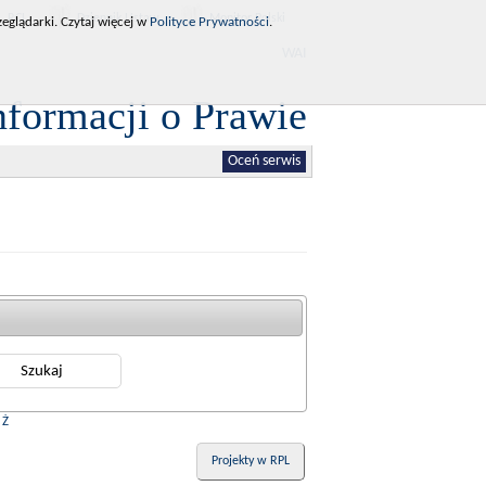
RCL
Dziennik Ustaw
Monitor Polski
eglądarki. Czytaj więcej w
Polityce Prywatności
.
WAI
nformacji o Prawie
Oceń serwis
|
Ż
Projekty w RPL