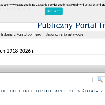
BIP
RPL
 ze strony wyrażasz zgodę na używanie cookies zgodnie z aktualnymi ustawieniami prz
trum Legislacji
Rozumiem
Publiczny Portal I
 Trybunału Konstytucyjnego
Upoważnienia ustawowe
ch 1918-2026 r.
A
|
B
|
C
|
D
|
E
|
F
|
G
|
H
|
I
|
J
|
K
|
L
|
Ł
|
M
|
N
|
O
|
P
|
R
|
S
|
Ś
|
T
|
U
|
W
|
Z