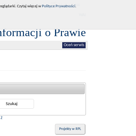
RCL
Dziennik Ustaw
Monitor Polski
eglądarki. Czytaj więcej w
Polityce Prywatności
.
WAI
nformacji o Prawie
Oceń serwis
|
Ż
Projekty w RPL