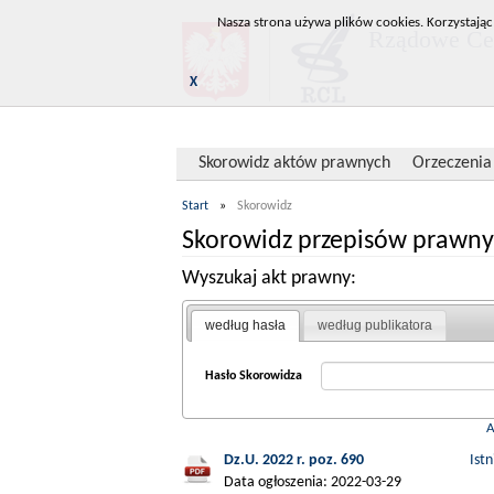
Nasza strona używa plików cookies. Korzystając
Rządowe Cen
X
Skorowidz aktów prawnych
Orzeczenia
Start
»
Skorowidz
Skorowidz przepisów prawny
Wyszukaj akt prawny:
według hasła
według publikatora
Hasło Skorowidza
Dz.U. 2022 r. poz. 690
Ist
Data ogłoszenia: 2022-03-29