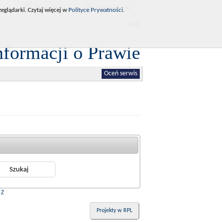
RCL
Dziennik Ustaw
Monitor Polski
eglądarki. Czytaj więcej w
Polityce Prywatności
.
WAI
nformacji o Prawie
Oceń serwis
|
Ż
Projekty w RPL