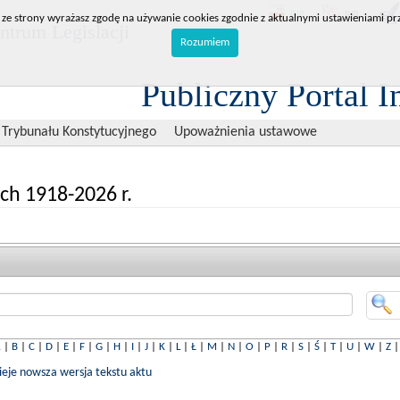
BIP
RPL
 ze strony wyrażasz zgodę na używanie cookies zgodnie z aktualnymi ustawieniami prz
trum Legislacji
Rozumiem
Publiczny Portal I
 Trybunału Konstytucyjnego
Upoważnienia ustawowe
ch 1918-2026 r.
A
|
B
|
C
|
D
|
E
|
F
|
G
|
H
|
I
|
J
|
K
|
L
|
Ł
|
M
|
N
|
O
|
P
|
R
|
S
|
Ś
|
T
|
U
|
W
|
Z
nieje nowsza wersja tekstu aktu