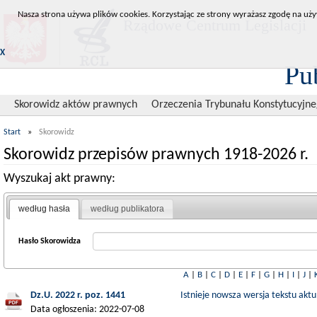
Nasza strona używa plików cookies. Korzystając ze strony wyrażasz zgodę na uży
Rządowe Centrum Legislacji
X
Pu
Skorowidz aktów prawnych
Orzeczenia Trybunału Konstytucyjn
Start
»
Skorowidz
Skorowidz przepisów prawnych 1918-2026 r.
Wyszukaj akt prawny:
według hasła
według publikatora
Hasło Skorowidza
A
|
B
|
C
|
D
|
E
|
F
|
G
|
H
|
I
|
J
|
Dz.U. 2022 r. poz. 1441
Istnieje nowsza wersja tekstu aktu
Data ogłoszenia: 2022-07-08