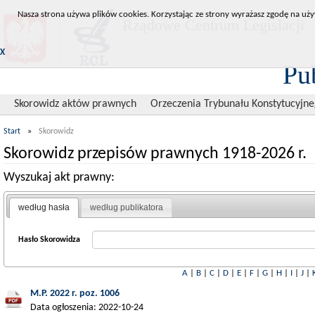
Nasza strona używa plików cookies. Korzystając ze strony wyrażasz zgodę na uży
Rządowe Centrum Legislacji
X
Pu
Skorowidz aktów prawnych
Orzeczenia Trybunału Konstytucyjn
Start
»
Skorowidz
Skorowidz przepisów prawnych 1918-2026 r.
Wyszukaj akt prawny:
według hasła
według publikatora
Hasło Skorowidza
A
|
B
|
C
|
D
|
E
|
F
|
G
|
H
|
I
|
J
|
M.P. 2022 r. poz. 1006
Data ogłoszenia: 2022-10-24