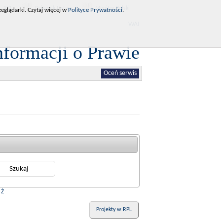
RCL
Dziennik Ustaw
Monitor Polski
eglądarki. Czytaj więcej w
Polityce Prywatności
.
WAI
nformacji o Prawie
Oceń serwis
|
Ż
Projekty w RPL