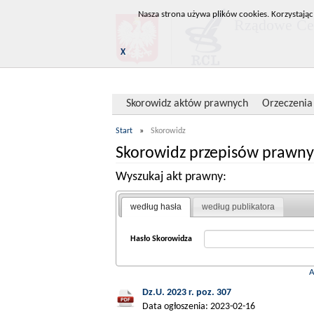
Nasza strona używa plików cookies. Korzystając
Rządowe Cen
X
Skorowidz aktów prawnych
Orzeczenia
Start
»
Skorowidz
Skorowidz przepisów prawny
Wyszukaj akt prawny:
według hasła
według publikatora
Hasło Skorowidza
Dz.U. 2023 r. poz. 307
Data ogłoszenia: 2023-02-16