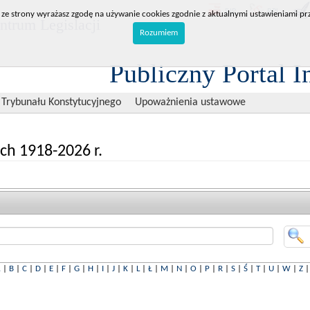
BIP
RPL
 ze strony wyrażasz zgodę na używanie cookies zgodnie z aktualnymi ustawieniami prz
trum Legislacji
Rozumiem
Publiczny Portal I
 Trybunału Konstytucyjnego
Upoważnienia ustawowe
ch 1918-2026 r.
A
|
B
|
C
|
D
|
E
|
F
|
G
|
H
|
I
|
J
|
K
|
L
|
Ł
|
M
|
N
|
O
|
P
|
R
|
S
|
Ś
|
T
|
U
|
W
|
Z