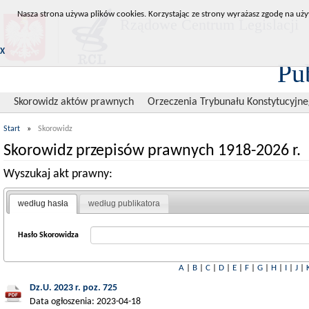
Nasza strona używa plików cookies. Korzystając ze strony wyrażasz zgodę na uży
Rządowe Centrum Legislacji
X
Pu
Skorowidz aktów prawnych
Orzeczenia Trybunału Konstytucyjn
Start
»
Skorowidz
Skorowidz przepisów prawnych 1918-2026 r.
Wyszukaj akt prawny:
według hasła
według publikatora
Hasło Skorowidza
A
|
B
|
C
|
D
|
E
|
F
|
G
|
H
|
I
|
J
|
Dz.U. 2023 r. poz. 725
Data ogłoszenia: 2023-04-18