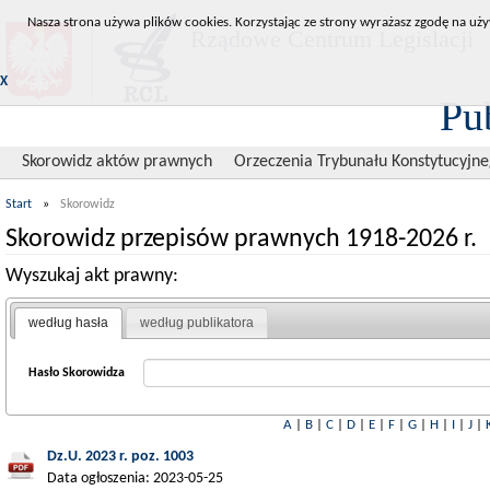
Nasza strona używa plików cookies. Korzystając ze strony wyrażasz zgodę na uży
Rządowe Centrum Legislacji
X
Pu
Skorowidz aktów prawnych
Orzeczenia Trybunału Konstytucyjn
Start
»
Skorowidz
Skorowidz przepisów prawnych 1918-2026 r.
Wyszukaj akt prawny:
według hasła
według publikatora
Hasło Skorowidza
A
|
B
|
C
|
D
|
E
|
F
|
G
|
H
|
I
|
J
|
Dz.U. 2023 r. poz. 1003
Data ogłoszenia: 2023-05-25