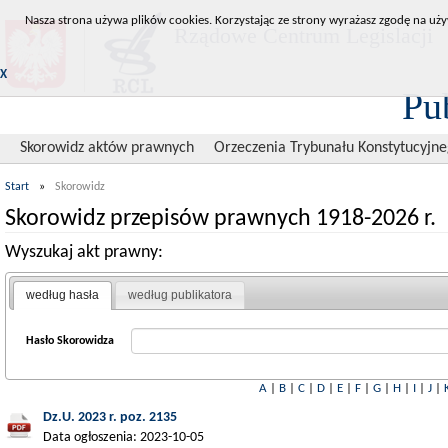
Nasza strona używa plików cookies. Korzystając ze strony wyrażasz zgodę na uży
Rządowe Centrum Legislacji
X
Pu
Skorowidz aktów prawnych
Orzeczenia Trybunału Konstytucyjn
Start
»
Skorowidz
Skorowidz przepisów prawnych 1918-2026 r.
Wyszukaj akt prawny:
według hasła
według publikatora
Hasło Skorowidza
A
|
B
|
C
|
D
|
E
|
F
|
G
|
H
|
I
|
J
|
Dz.U. 2023 r. poz. 2135
Data ogłoszenia: 2023-10-05